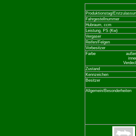
Produktionstag/Erstzulassu
Fahrgestellnummer
Hubraum, ccm
Leistung, PS (Kw)
Vergaser
Reifen/Felgen
Vorbesitzer
Farbe
.........................
auße
...................................
inne
...............................
Verdec
Zustand
Kennzeichen
Besitzer
Allgemein/Besonderheiten