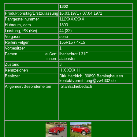
1302
Produktionstag/Erstzulassung
16.03.1971 / 07.04.1971
Fahrgestellnummer
111XXXXXXX
Hubraum, ccm
1300
Leistung, PS (Kw)
44 (32)
Vergaser
serie
Reifen/Felgen
155R15 / 4x15
Vorbesitzer
1
Farben
.......................
außen:
iberischrot L31F
..................................
innen:
alabaster
Zustand
3
Kennzeichen
H X XXX H
Besitzer
Dirk Härdrich, 30890 Barsinghausen
kontaktvermittlung
vw1302.de
Allgemein/Besonderheiten
Stahlschiebedach